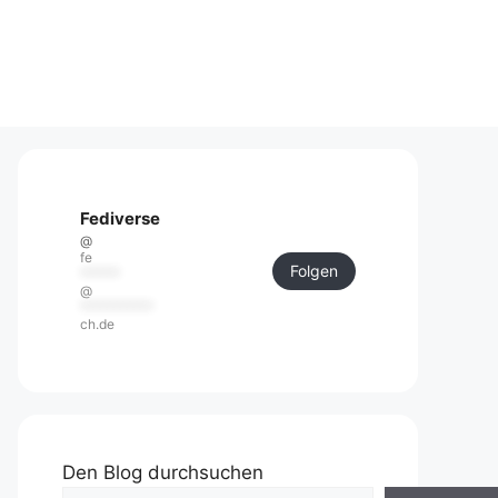
Fediverse
@
fe
Folgen
******
@
***********
ch.de
Den Blog durchsuchen