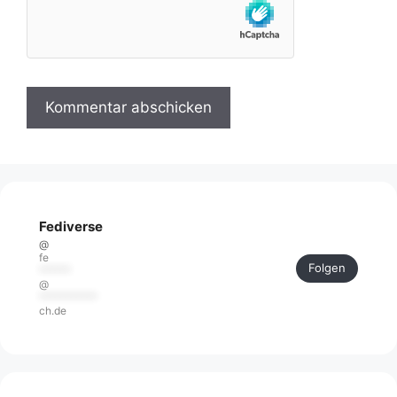
Fediverse
@
fe
Folgen
******
@
***********
ch.de