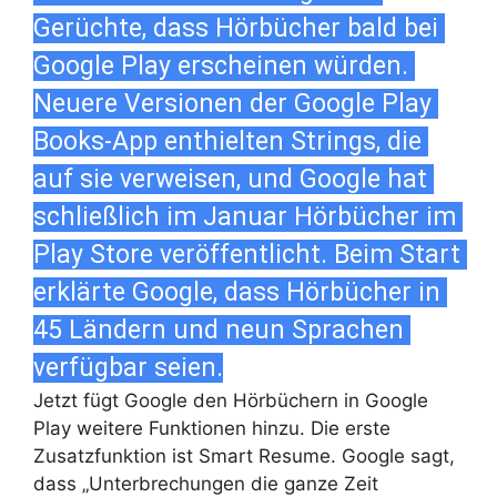
Gerüchte, dass Hörbücher bald bei 
Google Play erscheinen würden. 
Neuere Versionen der Google Play 
Books-App enthielten Strings, die 
auf sie verweisen, und Google hat 
schließlich im Januar Hörbücher im 
Play Store veröffentlicht. Beim Start 
erklärte Google, dass Hörbücher in 
45 Ländern und neun Sprachen 
verfügbar seien.
Jetzt fügt Google den Hörbüchern in Google
Play weitere Funktionen hinzu. Die erste
Zusatzfunktion ist Smart Resume. Google sagt,
dass „Unterbrechungen die ganze Zeit