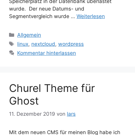
Speicherplatz in der Datenbank überlastet
wurde. Der neue Datums- und
Segmentvergleich wurde …
Weiterlesen
Kategorien
Allgemein
Schlagwörter
linux
,
nextcloud
,
wordpress
Kommentar hinterlassen
Churel Theme für
Ghost
11. Dezember 2019
von
lars
Mit dem neuen CMS für meinen Blog habe ich