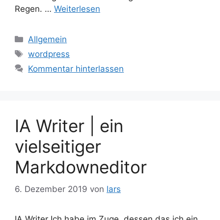
Regen. …
Weiterlesen
Kategorien
Allgemein
Schlagwörter
wordpress
Kommentar hinterlassen
IA Writer | ein
vielseitiger
Markdowneditor
6. Dezember 2019
von
lars
IA Writer Ich habe im Zuge, dessen das ich ein