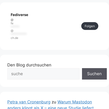
Fediverse
@
fe
Folgen
******
@
***********
ch.de
Den Blog durchsuchen
Suchen
Petra van Cronenburg
zu
Warum Mastodon
anders klingt als X – eine neue Studie liefert