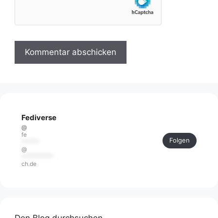
Fediverse
@
fe
Folgen
******
@
***********
ch.de