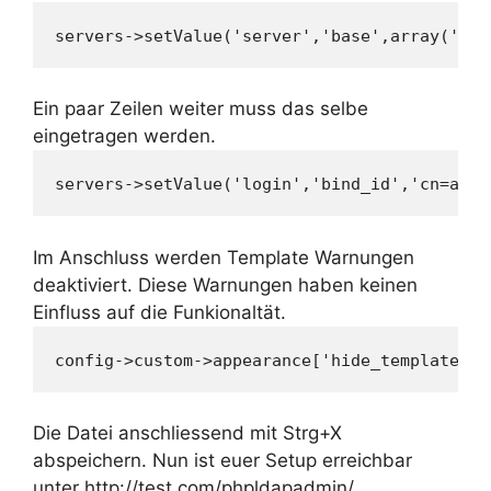
servers->setValue('server','base',array('dc=
Ein paar Zeilen weiter muss das selbe
eingetragen werden.
servers->setValue('login','bind_id','cn=admi
Im Anschluss werden Template Warnungen
deaktiviert. Diese Warnungen haben keinen
Einfluss auf die Funkionaltät.
config->custom->appearance['hide_template_wa
Die Datei anschliessend mit Strg+X
abspeichern. Nun ist euer Setup erreichbar
unter http://test.com/phpldapadmin/