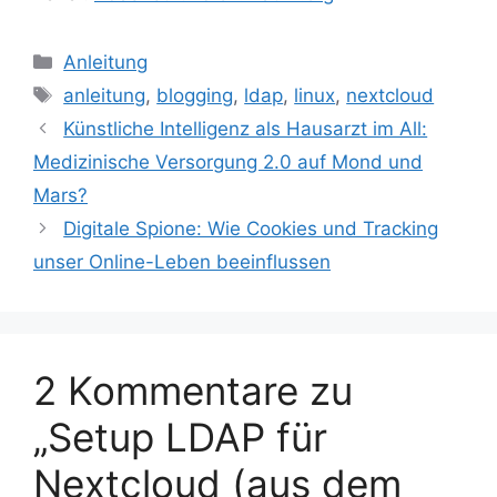
Kategorien
Anleitung
Schlagwörter
anleitung
,
blogging
,
ldap
,
linux
,
nextcloud
Künstliche Intelligenz als Hausarzt im All:
Medizinische Versorgung 2.0 auf Mond und
Mars?
Digitale Spione: Wie Cookies und Tracking
unser Online-Leben beeinflussen
2 Kommentare zu
„Setup LDAP für
Nextcloud (aus dem