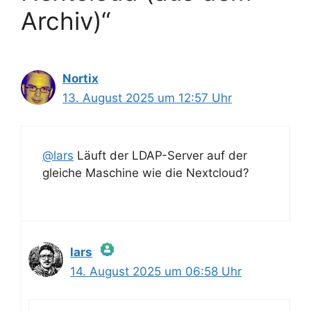
Archiv)“
Nortix
13. August 2025 um 12:57 Uhr
@lars
Läuft der LDAP-Server auf der
gleiche Maschine wie die Nextcloud?
lars
14. August 2025 um 06:58 Uhr
Das „Echte-Person“-Abzeichen!