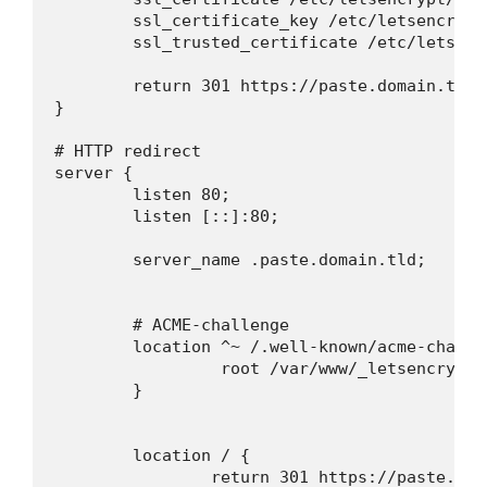
        ssl_certificate_key /etc/letsencrypt
        ssl_trusted_certificate /etc/letsenc
        return 301 https://paste.domain.tld$r
}

# HTTP redirect

server {

        listen 80;

        listen [::]:80;

        server_name .paste.domain.tld;

        # ACME-challenge

        location ^~ /.well-known/acme-challen
	         root /var/www/_letsencrypt;

        }

        location / {

                return 301 https://paste.dom