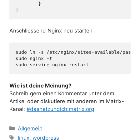
        }

}
Anschliessend Nginx neu starten
sudo ln -s /etc/nginx/sites-available/paste.
sudo nginx -t

sudo service nginx restart
Wie ist deine Meinung?
Schreib gern einen Kommentar unter dem
Artikel oder diskutiere mit anderen im Matrix-
Kanal:
#dasnetzundich:matrix.org
Kategorien
Allgemein
Schlagwörter
linux
,
wordpress