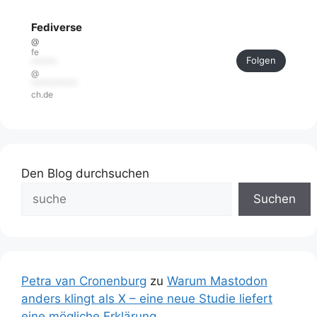
Fediverse
@
fe
Folgen
******
@
***********
ch.de
Den Blog durchsuchen
Suchen
Petra van Cronenburg
zu
Warum Mastodon
anders klingt als X – eine neue Studie liefert
eine mögliche Erklärung