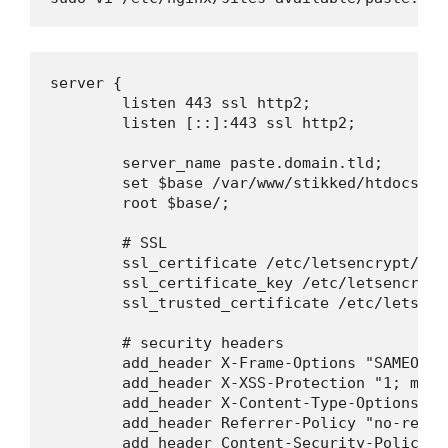
server {

        listen 443 ssl http2;

        listen [::]:443 ssl http2;

        server_name paste.domain.tld;

        set $base /var/www/stikked/htdocs;

        root $base/;

        # SSL

        ssl_certificate /etc/letsencrypt/liv
        ssl_certificate_key /etc/letsencrypt
        ssl_trusted_certificate /etc/letsenc
        # security headers

        add_header X-Frame-Options "SAMEORIGI
        add_header X-XSS-Protection "1; mode
        add_header X-Content-Type-Options "n
        add_header Referrer-Policy "no-refer
        add_header Content-Security-Policy "