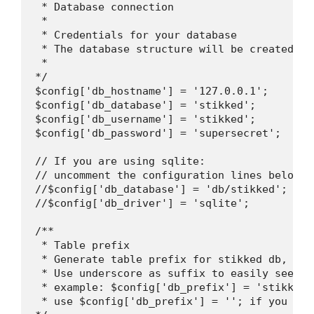
 * Database connection

 *

 * Credentials for your database

 * The database structure will be created aut
 *

*/

$config['db_hostname'] = '127.0.0.1';

$config['db_database'] = 'stikked';

$config['db_username'] = 'stikked';

$config['db_password'] = 'supersecret';

// If you are using sqlite:

// uncomment the configuration lines below.

//$config['db_database'] = 'db/stikked'; // 
//$config['db_driver'] = 'sqlite';

/**

 * Table prefix

 * Generate table prefix for stikked db, com
 * Use underscore as suffix to easily see the
 * example: $config['db_prefix'] = 'stikked_'
 * use $config['db_prefix'] = ''; if you don