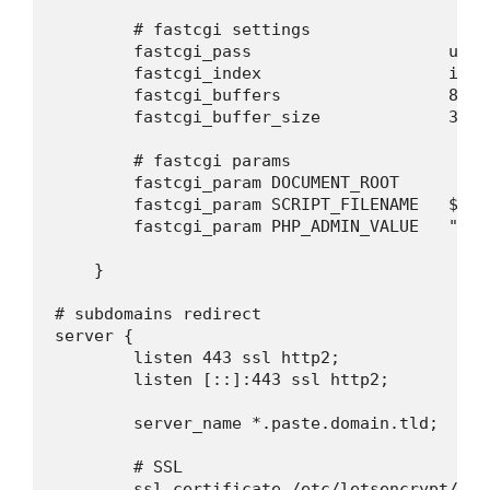
        # fastcgi settings

        fastcgi_pass			unix:/var/run/php/php7.2-fpm.sock;

        fastcgi_index			index.php;

        fastcgi_buffers			8 16k;

        fastcgi_buffer_size		32k;

        # fastcgi params

        fastcgi_param DOCUMENT_ROOT		$realpath_root;

        fastcgi_param SCRIPT_FILENAME	$realpath_root$fastcgi_script_name;

        fastcgi_param PHP_ADMIN_VALUE	"open_basedir=$base/:/usr/lib/php/:/tmp/";

    }

# subdomains redirect

server {

        listen 443 ssl http2;

        listen [::]:443 ssl http2;

        server_name *.paste.domain.tld;

        # SSL

        ssl_certificate /etc/letsencrypt/liv