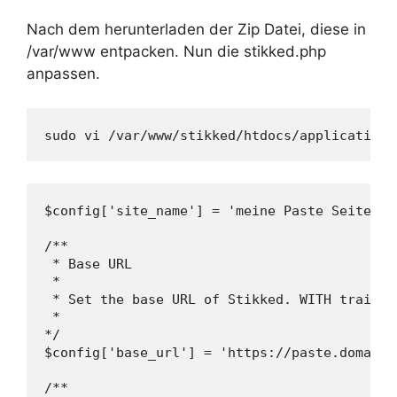
Nach dem herunterladen der Zip Datei, diese in
/var/www entpacken. Nun die stikked.php
anpassen.
sudo vi /var/www/stikked/htdocs/application/
$config['site_name'] = 'meine Paste Seite';

/**

 * Base URL

 *

 * Set the base URL of Stikked. WITH trailing
 *

*/

$config['base_url'] = 'https://paste.domain.t
/**
