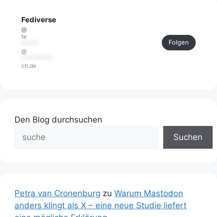
Fediverse
@
fe
Folgen
******
@
***********
ch.de
Den Blog durchsuchen
Suchen
Petra van Cronenburg
zu
Warum Mastodon
anders klingt als X – eine neue Studie liefert