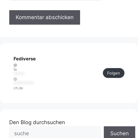
Fediverse
@
fe
Folgen
******
@
***********
ch.de
Den Blog durchsuchen
Suchen