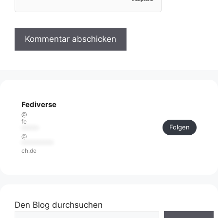
Fediverse
@
fe
Folgen
******
@
***********
ch.de
Den Blog durchsuchen