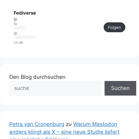
Fediverse
@
fe
Folgen
******
@
***********
ch.de
Den Blog durchsuchen
Suchen
Petra van Cronenburg
zu
Warum Mastodon
anders klingt als X – eine neue Studie liefert