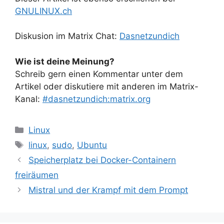
GNULINUX.ch
Diskusion im Matrix Chat:
Dasnetzundich
Wie ist deine Meinung?
Schreib gern einen Kommentar unter dem
Artikel oder diskutiere mit anderen im Matrix-
Kanal:
#dasnetzundich:matrix.org
Kategorien
Linux
Schlagwörter
linux
,
sudo
,
Ubuntu
Speicherplatz bei Docker-Containern
freiräumen
Mistral und der Krampf mit dem Prompt