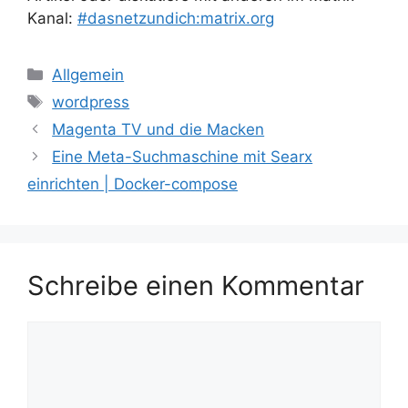
Kanal:
#dasnetzundich:matrix.org
Kategorien
Allgemein
Schlagwörter
wordpress
Magenta TV und die Macken
Eine Meta-Suchmaschine mit Searx
einrichten | Docker-compose
Schreibe einen Kommentar
Kommentar