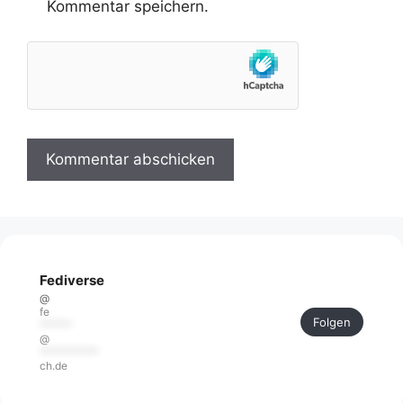
Kommentar speichern.
Fediverse
@
fe
Folgen
******
@
***********
ch.de