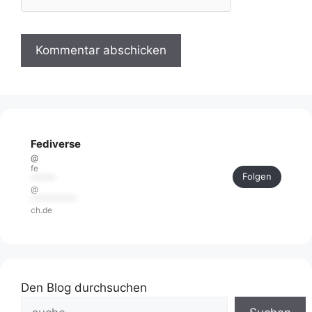
Fediverse
@
fe
Folgen
******
@
***********
ch.de
Den Blog durchsuchen