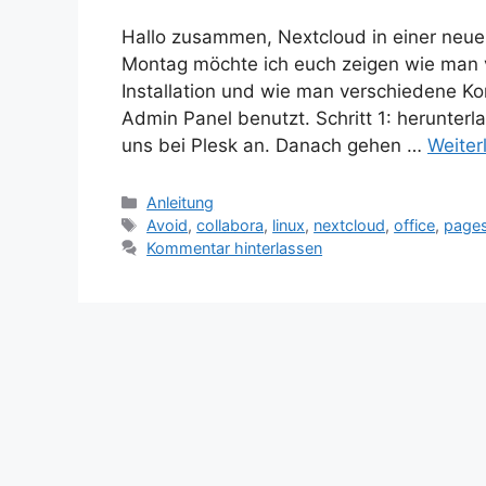
Hallo zusammen, Nextcloud in einer neue
Montag möchte ich euch zeigen wie man 
Installation und wie man verschiedene Ko
Admin Panel benutzt. Schritt 1: herunterl
uns bei Plesk an. Danach gehen …
Weiter
Kategorien
Anleitung
Schlagwörter
Avoid
,
collabora
,
linux
,
nextcloud
,
office
,
page
Kommentar hinterlassen