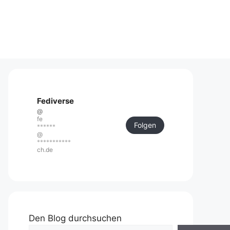
Fediverse
@
fe
Folgen
******
@
***********
ch.de
Den Blog durchsuchen