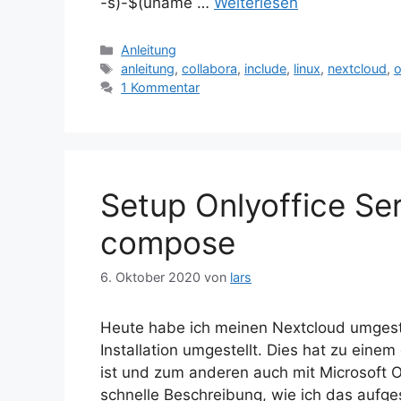
-s)-$(uname …
Weiterlesen
Kategorien
Anleitung
Schlagwörter
anleitung
,
collabora
,
include
,
linux
,
nextcloud
,
o
1 Kommentar
Setup Onlyoffice Se
compose
6. Oktober 2020
von
lars
Heute habe ich meinen Nextcloud umgeste
Installation umgestellt. Dies hat zu ein
ist und zum anderen auch mit Microsoft 
schnelle Beschreibung, wie ich das aufge