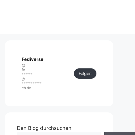
Fediverse
@
fe
Folgen
******
@
***********
ch.de
Den Blog durchsuchen