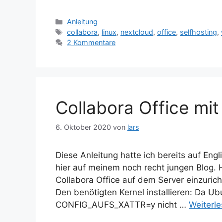
Kategorien
Anleitung
Schlagwörter
collabora
,
linux
,
nextcloud
,
office
,
selfhosting
,
2 Kommentare
Collabora Office mi
6. Oktober 2020
von
lars
Diese Anleitung hatte ich bereits auf En
hier auf meinem noch recht jungen Blog. 
Collabora Office auf dem Server einzuric
Den benötigten Kernel installieren: Da U
CONFIG_AUFS_XATTR=y nicht …
Weiterl