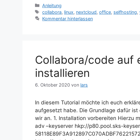
Kategorien
Anleitung
Schlagwörter
collabora
,
linux
,
nextcloud
,
office
,
selfhosting
,
Kommentar hinterlassen
Collabora/code auf 
installieren
6. Oktober 2020
von
lars
In diesem Tutorial möchte ich euch erklä
aufgesetzt habe. Die Grundlage dafür ist d
wir an. 1. Installation vorbereiten Hierzu
adv –keyserver hkp://p80.pool.sks-keyser
58118E89F3A912897C070ADBF76221572C5