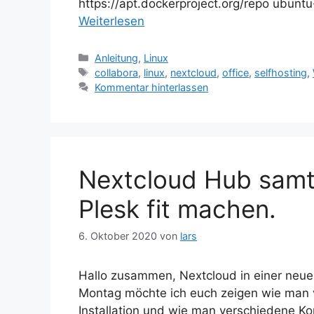
https://apt.dockerproject.org/repo ubunt
Weiterlesen
Kategorien
Anleitung
,
Linux
Schlagwörter
collabora
,
linux
,
nextcloud
,
office
,
selfhosting
,
Kommentar hinterlassen
Nextcloud Hub samt 
Plesk fit machen.
6. Oktober 2020
von
lars
Hallo zusammen, Nextcloud in einer neue
Montag möchte ich euch zeigen wie man 
Installation und wie man verschiedene Ko