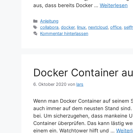
aus, dass bereits Docker …
Weiterlesen
Kategorien
Anleitung
Schlagwörter
collabora
,
docker
,
linux
,
nextcloud
,
office
,
self
Kommentar hinterlassen
Docker Container au
6. Oktober 2020
von
lars
Wenn man Docker Container auf seinem Se
auch immer auf dem neusten Stand sind. 
bei. Um sicherzugehen, dass mankeine Up
Container überprüfen. Das kann lästig w
einem ein. Watchtower hilft und …
Weiter