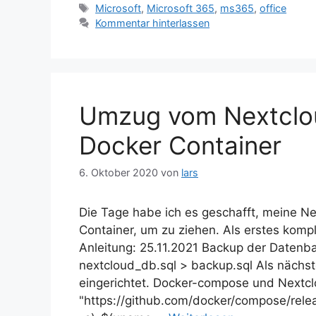
Schlagwörter
Microsoft
,
Microsoft 365
,
ms365
,
office
Kommentar hinterlassen
Umzug vom Nextclou
Docker Container
6. Oktober 2020
von
lars
Die Tage habe ich es geschafft, meine Ne
Container, um zu ziehen. Als erstes komp
Anleitung: 25.11.2021 Backup der Datenb
nextcloud_db.sql > backup.sql Als nächs
eingerichtet. Docker-compose und Nextclo
"https://github.com/docker/compose/re