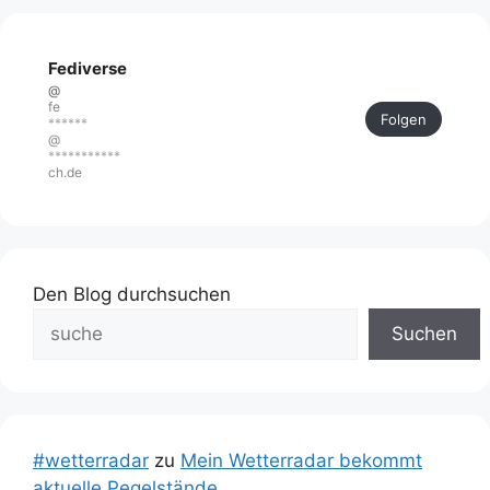
Fediverse
@
fe
Folgen
******
@
***********
ch.de
Den Blog durchsuchen
Suchen
#wetterradar
zu
Mein Wetterradar bekommt
aktuelle Pegelstände