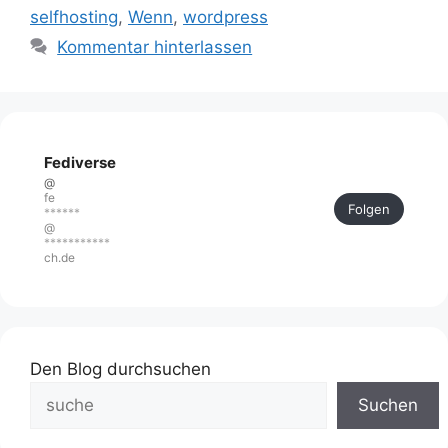
selfhosting
,
Wenn
,
wordpress
Kommentar hinterlassen
Fediverse
@
fe
Folgen
******
@
***********
ch.de
Den Blog durchsuchen
Suchen