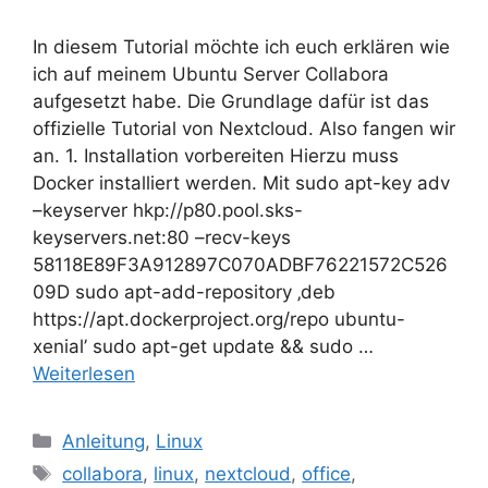
In diesem Tutorial möchte ich euch erklären wie
ich auf meinem Ubuntu Server Collabora
aufgesetzt habe. Die Grundlage dafür ist das
offizielle Tutorial von Nextcloud. Also fangen wir
an. 1. Installation vorbereiten Hierzu muss
Docker installiert werden. Mit sudo apt-key adv
–keyserver hkp://p80.pool.sks-
keyservers.net:80 –recv-keys
58118E89F3A912897C070ADBF76221572C526
09D sudo apt-add-repository ‚deb
https://apt.dockerproject.org/repo ubuntu-
xenial’ sudo apt-get update && sudo …
Weiterlesen
Kategorien
Anleitung
,
Linux
Schlagwörter
collabora
,
linux
,
nextcloud
,
office
,