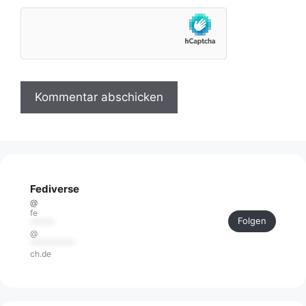
Fediverse
@
fe
Folgen
******
@
***********
ch.de