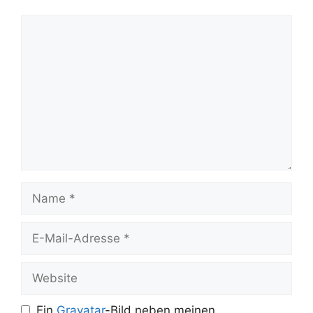
Kommentar
Name
E-
Mail-
Adresse
Website
Ein
Gravatar
-Bild neben meinen