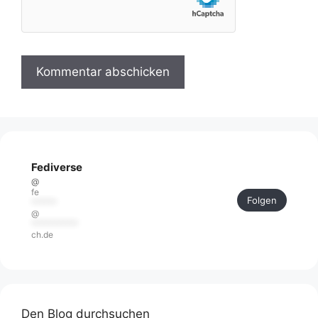
Fediverse
@
fe
Folgen
******
@
***********
ch.de
Den Blog durchsuchen