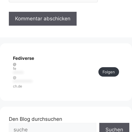
Fediverse
@
fe
Folgen
******
@
***********
ch.de
Den Blog durchsuchen
Suchen