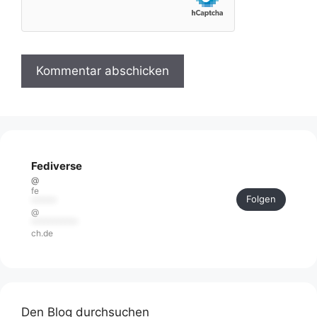
Fediverse
@
fe
Folgen
******
@
***********
ch.de
Den Blog durchsuchen