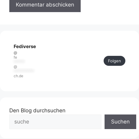
Fediverse
@
fe
Folgen
******
@
***********
ch.de
Den Blog durchsuchen
Suchen