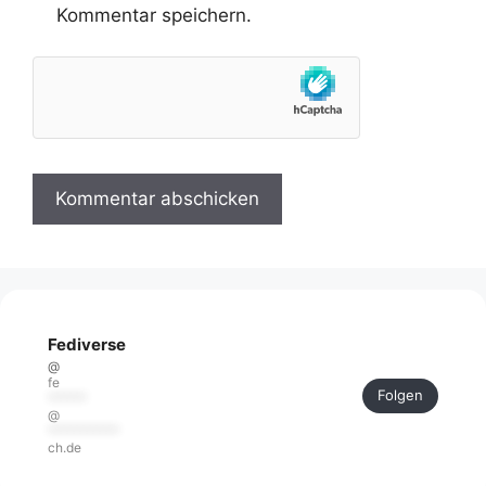
Kommentar speichern.
Fediverse
@
fe
Folgen
******
@
***********
ch.de