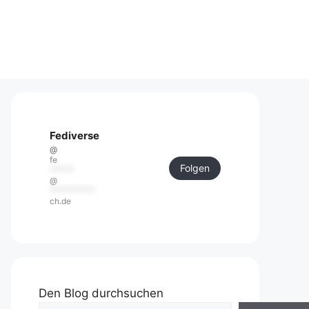
Fediverse
@
fe
Folgen
******
@
***********
ch.de
Den Blog durchsuchen