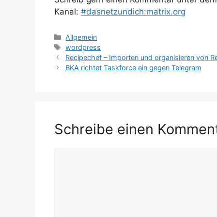
Kanal:
#dasnetzundich:matrix.org
Kategorien
Allgemein
Schlagwörter
wordpress
Recipechef – Importen und organisieren von R
BKA richtet Taskforce ein gegen Telegram
Schreibe einen Kommen
Kommentar