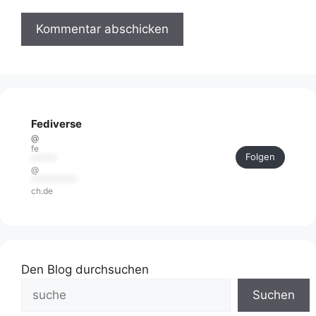
Fediverse
@
fe
Folgen
******
@
***********
ch.de
Den Blog durchsuchen
Suchen