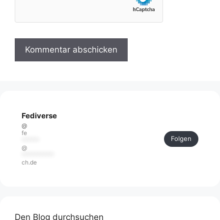
Fediverse
@
fe
Folgen
******
@
***********
ch.de
Den Blog durchsuchen