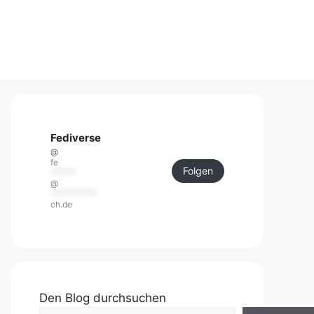
Fediverse
@
fe
Folgen
******
@
***********
ch.de
Den Blog durchsuchen