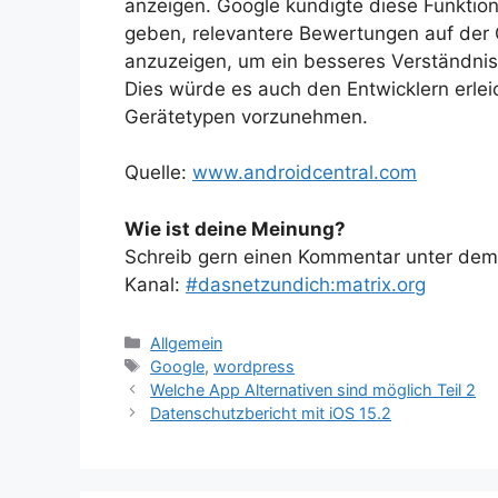
anzeigen. Google kündigte diese Funktion
geben, relevantere Bewertungen auf der
anzuzeigen, um ein besseres Verständnis 
Dies würde es auch den Entwicklern erle
Gerätetypen vorzunehmen.
Quelle:
www.androidcentral.com
Wie ist deine Meinung?
Schreib gern einen Kommentar unter dem A
Kanal:
#dasnetzundich:matrix.org
Kategorien
Allgemein
Schlagwörter
Google
,
wordpress
Welche App Alternativen sind möglich Teil 2
Datenschutzbericht mit iOS 15.2