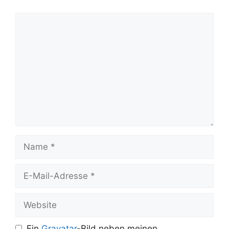
Kommentar
Name
E-
Mail-
Adresse
Website
Ein
Gravatar
-Bild neben meinen