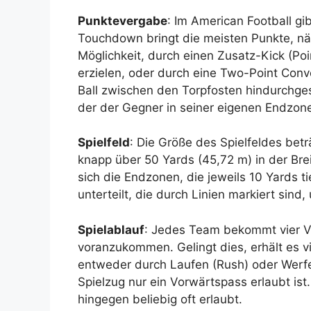
Punktevergabe
: Im American Football gi
Touchdown bringt die meisten Punkte, n
Möglichkeit, durch einen Zusatz-Kick (Po
erzielen, oder durch eine Two-Point Conv
Ball zwischen den Torpfosten hindurchgesc
der der Gegner in seiner eigenen Endzone
Spielfeld
: Die Größe des Spielfeldes betr
knapp über 50 Yards (45,72 m) in der Bre
sich die Endzonen, die jeweils 10 Yards ti
unterteilt, die durch Linien markiert sin
Spielablauf
: Jedes Team bekommt vier V
voranzukommen. Gelingt dies, erhält es v
entweder durch Laufen (Rush) oder Werfe
Spielzug nur ein Vorwärtspass erlaubt ist.
hingegen beliebig oft erlaubt.