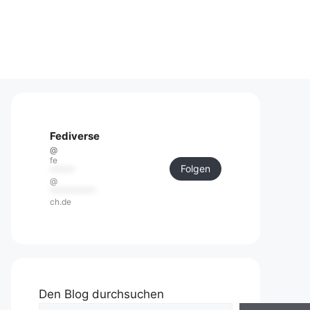
Fediverse
@
fe
Folgen
******
@
***********
ch.de
Den Blog durchsuchen