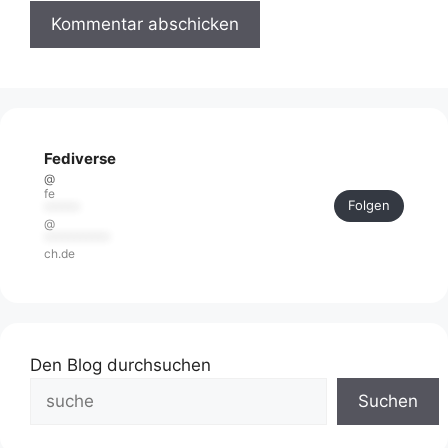
Fediverse
@
fe
Folgen
******
@
***********
ch.de
Den Blog durchsuchen
Suchen