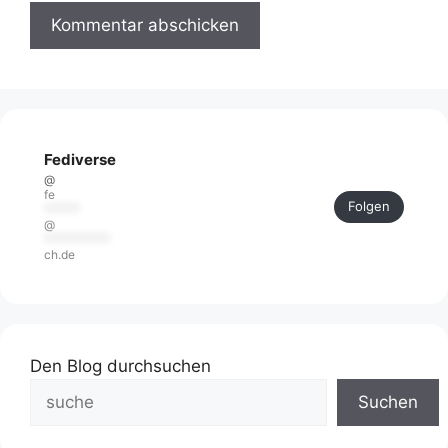
Fediverse
@
fe
Folgen
******
@
***********
ch.de
Den Blog durchsuchen
Suchen