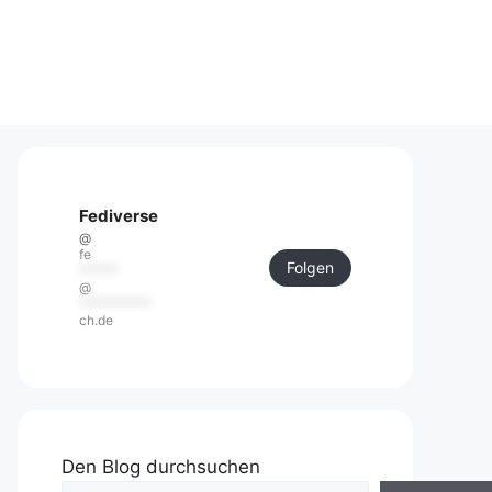
Fediverse
@
fe
Folgen
******
@
***********
ch.de
Den Blog durchsuchen