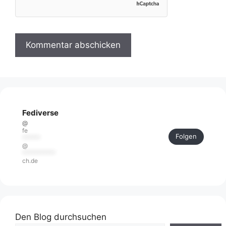
Fediverse
@
fe
Folgen
******
@
***********
ch.de
Den Blog durchsuchen