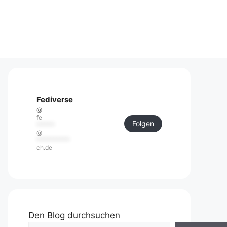
Fediverse
@
fe
Folgen
******
@
***********
ch.de
Den Blog durchsuchen