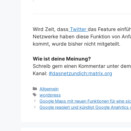
Wird Zeit, dass
Twitter
das Feature einfü
Netzwerke haben diese Funktion von Anf
kommt, wurde bisher nicht mitgeteilt.
Wie ist deine Meinung?
Schreib gern einen Kommentar unter dem A
Kanal:
#dasnetzundich:matrix.org
Kategorien
Allgemein
Schlagwörter
wordpress
Google Maps mit neuen Funktionen für eine sic
Google reagiert und kündigt Google Analytics 