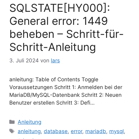
SQLSTATE[HY000]:
General error: 1449
beheben – Schritt-für-
Schritt-Anleitung
3. Juli 2024
von
lars
anleitung: Table of Contents Toggle
Voraussetzungen Schritt 1: Anmelden bei der
MariaDB/MySQL-Datenbank Schritt 2: Neuen
Benutzer erstellen Schritt 3: Defi…
Kategorien
Anleitung
Schlagwörter
anleitung
,
database
,
error
,
mariadb
,
mysql
,