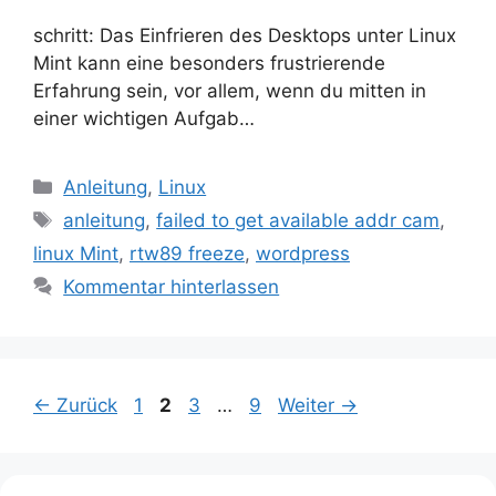
schritt: Das Einfrieren des Desktops unter Linux
Mint kann eine besonders frustrierende
Erfahrung sein, vor allem, wenn du mitten in
einer wichtigen Aufgab…
Kategorien
Anleitung
,
Linux
Schlagwörter
anleitung
,
failed to get available addr cam
,
linux Mint
,
rtw89 freeze
,
wordpress
Kommentar hinterlassen
Seite
Seite
Seite
Seite
←
Zurück
1
2
3
…
9
Weiter
→