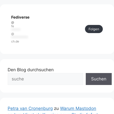
Fediverse
@
fe
Folgen
******
@
***********
ch.de
Den Blog durchsuchen
Suchen
Petra van Cronenburg
zu
Warum Mastodon