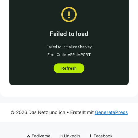
© 2026 Das Netz und ich
• Erstellt mit
GeneratePress
⁂
Fediverse
LinkedIn
Facebook
in
f