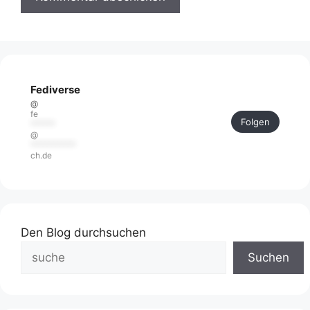
Fediverse
@
fe
Folgen
******
@
***********
ch.de
Den Blog durchsuchen
Suchen