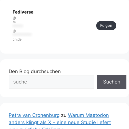
Fediverse
@
fe
Folgen
******
@
***********
ch.de
Den Blog durchsuchen
Suchen
Petra van Cronenburg
zu
Warum Mastodon
anders klingt als X – eine neue Studie liefert