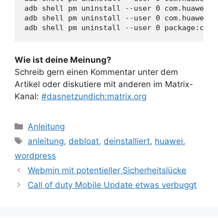
adb shell pm uninstall --user 0 com.huawei.c
adb shell pm uninstall --user 0 com.huawei.h
adb shell pm uninstall --user 0 package:com.
Wie ist deine Meinung?
Schreib gern einen Kommentar unter dem
Artikel oder diskutiere mit anderen im Matrix-
Kanal:
#dasnetzundich:matrix.org
Kategorien
Anleitung
Schlagwörter
anleitung
,
debloat
,
deinstalliert
,
huawei
,
wordpress
Webmin mit potentieller Sicherheitslücke
Call of duty Mobile Update etwas verbuggt