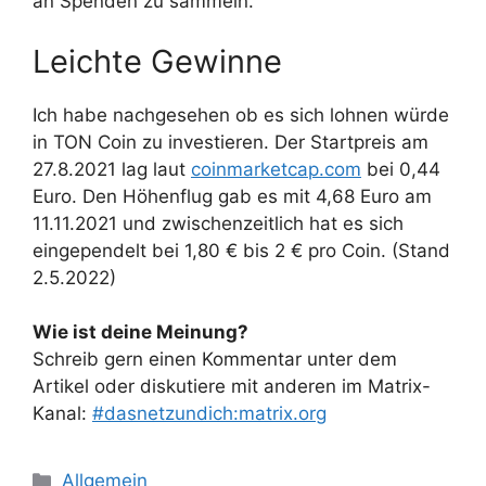
an Spenden zu sammeln.
Leichte Gewinne
Ich habe nachgesehen ob es sich lohnen würde
in TON Coin zu investieren. Der Startpreis am
27.8.2021 lag laut
coinmarketcap.com
bei 0,44
Euro. Den Höhenflug gab es mit 4,68 Euro am
11.11.2021 und zwischenzeitlich hat es sich
eingependelt bei 1,80 € bis 2 € pro Coin. (Stand
2.5.2022)
Wie ist deine Meinung?
Schreib gern einen Kommentar unter dem
Artikel oder diskutiere mit anderen im Matrix-
Kanal:
#dasnetzundich:matrix.org
Kategorien
Allgemein