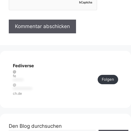
Fediverse
@
fe
Folgen
******
@
***********
ch.de
Den Blog durchsuchen