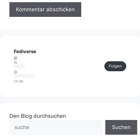
Fediverse
@
fe
Folgen
******
@
***********
ch.de
Den Blog durchsuchen
Suchen