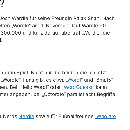
?
 Josh Wardle für seine Freundin Palak Shah. Nach
elten „Wordle“ am 1. November laut Wardle 90
00.000 und kurz darauf übertraf „Wordle“ die
d.
n dem Spiel. Nicht nur die beiden die ich jetzt
„Wordle“-Fans gibt es etwa „
Wördl
“ und „6mal5“,
n. Bei „Hello Wordl“ oder „
WordGuessr
“ kann
r angeben, bei „Octordle“ parallel acht Begriffe
r Nerds
Nerdle
sowie für Fußballfreunde „
Who are