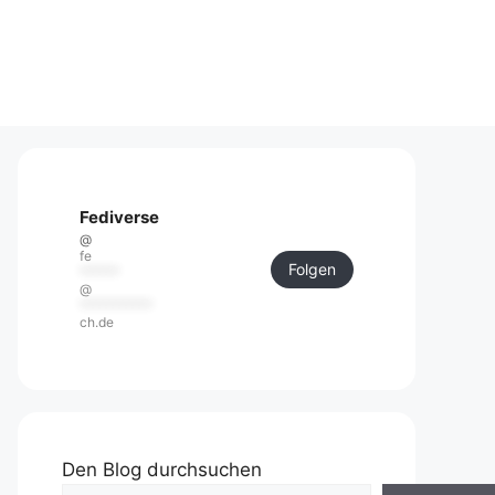
Fediverse
@
fe
Folgen
******
@
***********
ch.de
Den Blog durchsuchen