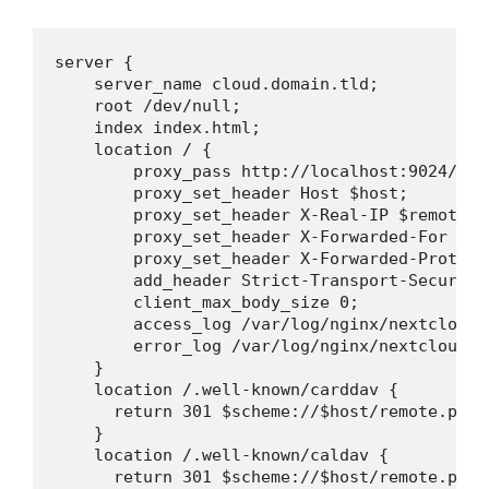
server {

    server_name cloud.domain.tld;

    root /dev/null;

    index index.html;

    location / {

        proxy_pass http://localhost:9024/;

        proxy_set_header Host $host;

        proxy_set_header X-Real-IP $remote_ad
        proxy_set_header X-Forwarded-For $pr
        proxy_set_header X-Forwarded-Proto $s
        add_header Strict-Transport-Security
        client_max_body_size 0;

        access_log /var/log/nginx/nextcloud.a
        error_log /var/log/nginx/nextcloud.er
    }

    location /.well-known/carddav {

      return 301 $scheme://$host/remote.php/d
    }

    location /.well-known/caldav {

      return 301 $scheme://$host/remote.php/d