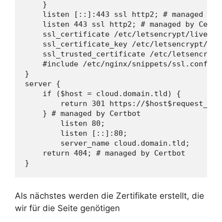
    }

    listen [::]:443 ssl http2; # managed by C
    listen 443 ssl http2; # managed by Certbo
    ssl_certificate /etc/letsencrypt/live/cl
    ssl_certificate_key /etc/letsencrypt/liv
    ssl_trusted_certificate /etc/letsencrypt
    #include /etc/nginx/snippets/ssl.conf;

}

server {

    if ($host = cloud.domain.tld) {

        return 301 https://$host$request_uri;
    } # managed by Certbot

        listen 80;

        listen [::]:80;

        server_name cloud.domain.tld;

    return 404; # managed by Certbot

}
Als nächstes werden die Zertifikate erstellt, die
wir für die Seite genötigen