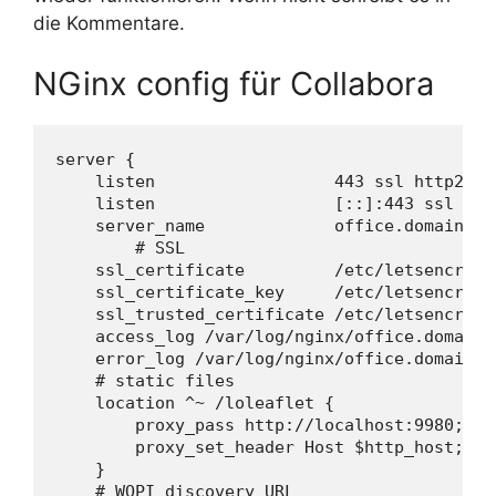
die Kommentare.
NGinx config für Collabora
server {

    listen                  443 ssl http2;

    listen                  [::]:443 ssl http
    server_name             office.domain.tld
        # SSL

    ssl_certificate         /etc/letsencrypt
    ssl_certificate_key     /etc/letsencrypt
    ssl_trusted_certificate /etc/letsencrypt
    access_log /var/log/nginx/office.domain.
    error_log /var/log/nginx/office.domain.t
    # static files

    location ^~ /loleaflet {

        proxy_pass http://localhost:9980;

        proxy_set_header Host $http_host;

    }

    # WOPI discovery URL
