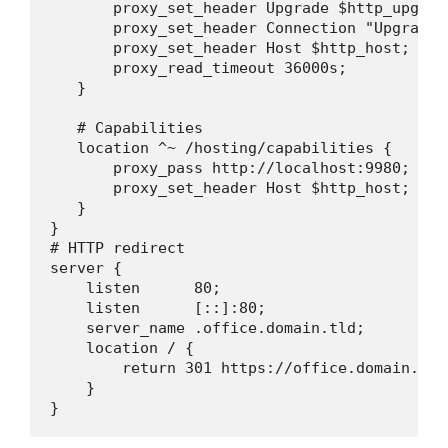
       proxy_set_header Upgrade $http_upgrade
       proxy_set_header Connection "Upgrade";
       proxy_set_header Host $http_host;

       proxy_read_timeout 36000s;

   }

   # Capabilities

   location ^~ /hosting/capabilities {

       proxy_pass http://localhost:9980;

       proxy_set_header Host $http_host;

   }

}

# HTTP redirect

server {

    listen      80;

    listen      [::]:80;

    server_name .office.domain.tld;

    location / {

        return 301 https://office.domain.tld
    }

}