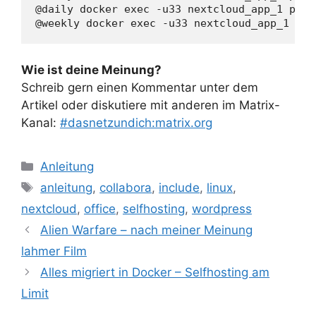
@daily docker exec -u33 nextcloud_app_1 php 
@weekly docker exec -u33 nextcloud_app_1 php
Wie ist deine Meinung?
Schreib gern einen Kommentar unter dem
Artikel oder diskutiere mit anderen im Matrix-
Kanal:
#dasnetzundich:matrix.org
Kategorien
Anleitung
Schlagwörter
anleitung
,
collabora
,
include
,
linux
,
nextcloud
,
office
,
selfhosting
,
wordpress
Alien Warfare – nach meiner Meinung
lahmer Film
Alles migriert in Docker – Selfhosting am
Limit