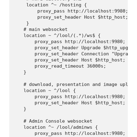
    location ^~ /hosting {

        proxy_pass http://localhost:9980;

        proxy_set_header Host $http_host;

    }

   # main websocket

   location ~ ^/lool/(.*)/ws$ {

       proxy_pass http://localhost:9980;

       proxy_set_header Upgrade $http_upgrade
       proxy_set_header Connection "Upgrade";
       proxy_set_header Host $http_host;

       proxy_read_timeout 36000s;

   }

   # download, presentation and image upload

   location ~ ^/lool {

       proxy_pass http://localhost:9980;

       proxy_set_header Host $http_host;

   }

   # Admin Console websocket

   location ^~ /lool/adminws {

       proxy_pass http://localhost:9980;
