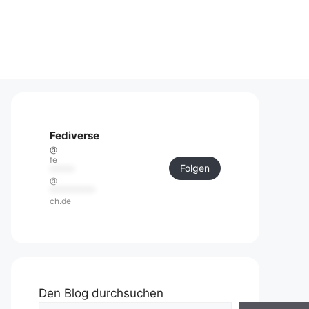
Fediverse
@
fe
Folgen
******
@
***********
ch.de
Den Blog durchsuchen