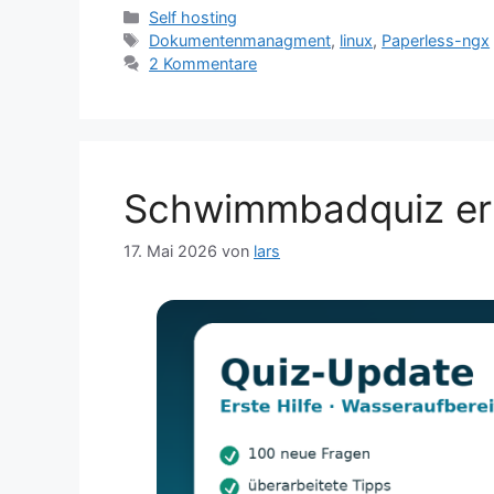
Kategorien
Self hosting
Schlagwörter
Dokumentenmanagment
,
linux
,
Paperless-ngx
2 Kommentare
Schwimmbadquiz er
17. Mai 2026
von
lars