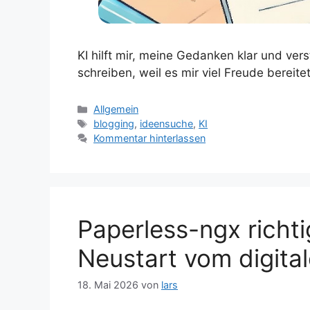
KI hilft mir, meine Gedanken klar und ver
schreiben, weil es mir viel Freude bereitet
Kategorien
Allgemein
Schlagwörter
blogging
,
ideensuche
,
KI
Kommentar hinterlassen
Paperless-ngx richti
Neustart vom digit
18. Mai 2026
von
lars