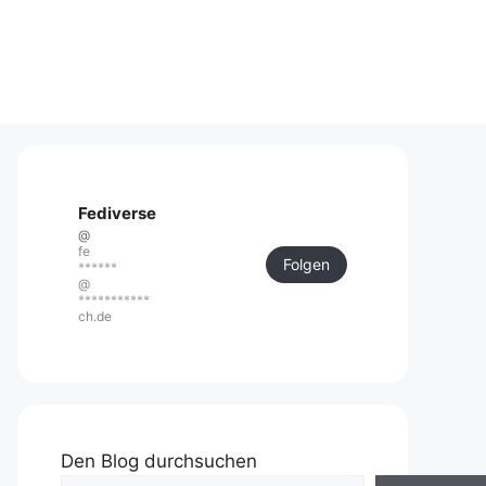
Fediverse
@
fe
Folgen
******
@
***********
ch.de
Den Blog durchsuchen