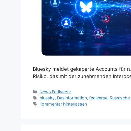
Bluesky meldet gekaperte Accounts für rus
Risiko, das mit der zunehmenden Interope
Kategorien
News Fediverse
Schlagwörter
bluesky
,
Desinformation
,
fediverse
,
Russische 
Kommentar hinterlassen