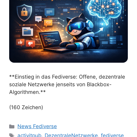
**Einstieg in das Fediverse: Offene, dezentrale
soziale Netzwerke jenseits von Blackbox-
Algorithmen.**
(160 Zeichen)
Kategorien
News Fediverse
Schlagwörter
activitpub
,
DezentraleNetzwerke
,
fediverse