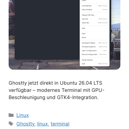
Ghostty jetzt direkt in Ubuntu 26.04 LTS
verfügbar – modernes Terminal mit GPU-
Beschleunigung und GTK4-Integration.
Kategorien
Linux
Schlagwörter
Ghostty
,
linux
,
terminal