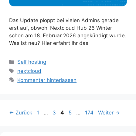
Das Update ploppt bei vielen Admins gerade
erst auf, obwohl Nextcloud Hub 26 Winter
schon am 18. Februar 2026 angekündigt wurde.
Was ist neu? Hier erfahrt ihr das
Kategorien
Self hosting
Schlagwörter
nextcloud
Kommentar hinterlassen
Seite
Seite
Seite
Seite
Seite
←
Zurück
1
…
3
4
5
…
174
Weiter
→