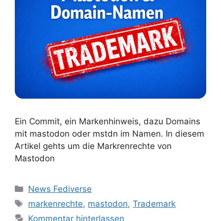
Ein Commit, ein Markenhinweis, dazu Domains
mit mastodon oder mstdn im Namen. In diesem
Artikel gehts um die Markrenrechte von
Mastodon
Kategorien
News Fediverse
Schlagwörter
markenrechte
,
mastodon
,
Trademark
Kommentar hinterlassen