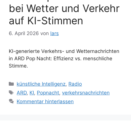
bei Wetter und Verkehr
auf KI-Stimmen
6. April 2026
von
lars
KI-generierte Verkehrs- und Wetternachrichten
in ARD Pop Nacht: Effizienz vs. menschliche
Stimme.
Kategorien
künstliche Intelligenz
,
Radio
Schlagwörter
ARD
,
KI
,
Popnacht
,
verkehrsnachrichten
Kommentar hinterlassen