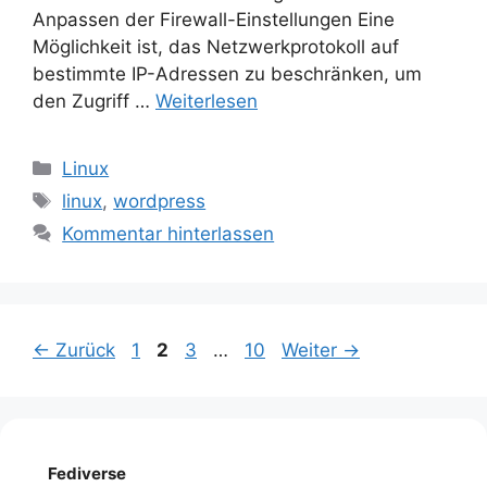
Anpassen der Firewall-Einstellungen Eine
Möglichkeit ist, das Netzwerkprotokoll auf
bestimmte IP-Adressen zu beschränken, um
den Zugriff …
Weiterlesen
Kategorien
Linux
Schlagwörter
linux
,
wordpress
Kommentar hinterlassen
Seite
Seite
Seite
Seite
←
Zurück
1
2
3
…
10
Weiter
→
Fediverse