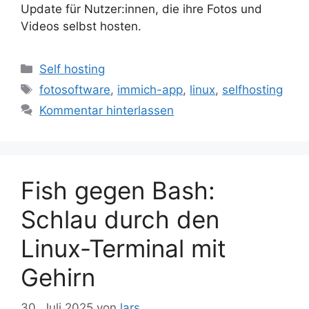
Update für Nutzer:innen, die ihre Fotos und
Videos selbst hosten.
Kategorien
Self hosting
Schlagwörter
fotosoftware
,
immich-app
,
linux
,
selfhosting
Kommentar hinterlassen
Fish gegen Bash:
Schlau durch den
Linux-Terminal mit
Gehirn
30. Juli 2025
von
lars