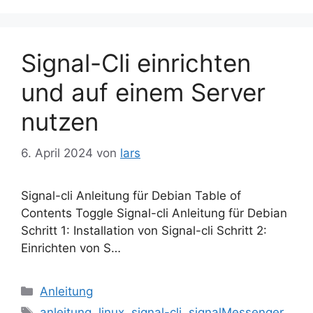
Signal-Cli einrichten
und auf einem Server
nutzen
6. April 2024
von
lars
Signal-cli Anleitung für Debian Table of
Contents Toggle Signal-cli Anleitung für Debian
Schritt 1: Installation von Signal-cli Schritt 2:
Einrichten von S…
Kategorien
Anleitung
Schlagwörter
anleitung
,
linux
,
signal-cli
,
signalMessenger